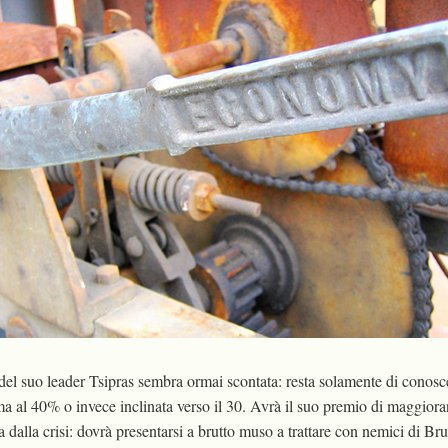
e del suo leader Tsipras sembra ormai scontata: resta solamente di conosc
ma al 40% o invece inclinata verso il 30. Avrà il suo premio di maggiora
ia dalla crisi: dovrà presentarsi a brutto muso a trattare con nemici di Br