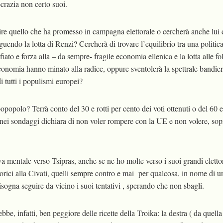
razia non certo suoi.
e quello che ha promesso in campagna elettorale o cercherà anche lui d
uendo la lotta di Renzi? Cercherà di trovare l’equilibrio tra una politi
iato e forza alla – da sempre- fragile economia ellenica e la lotta alle fol
conomia hanno minato alla radice, oppure sventolerà la spettrale bandier
i tutti i populismi europei?
apopopolo? Terrà conto del 30 e rotti per cento dei voti ottenuti o del 60 e
 nei sondaggi dichiara di non voler rompere con la UE e non volere, sopr
 mentale verso Tsipras, anche se ne ho molte verso i suoi grandi elettori
storici alla Civati, quelli sempre contro e mai per qualcosa, in nome di 
Bisogna seguire da vicino i suoi tentativi , sperando che non sbagli.
be, infatti, ben peggiore delle ricette della Troika: la destra ( da quella