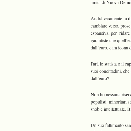
amici di Nuova Democ
Andrà veramente a dir
cambiare verso, proseg
espansiva, per ridare f
garantiste che quell’e
dall’euro, cara icona d
Farà lo statista o il c
suoi concittadini, che
dall’euro?
Non ho nessuna riserva
populisti, minoritari 
snob e intellettuale. 
Un suo fallimento sareb