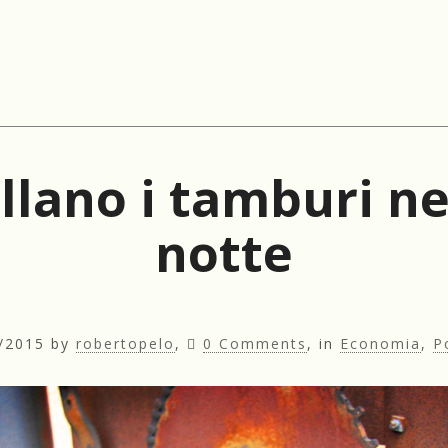
llano i tamburi ne
notte
/2015
by
robertopelo
,
0 Comments
, in
Economia
,
P