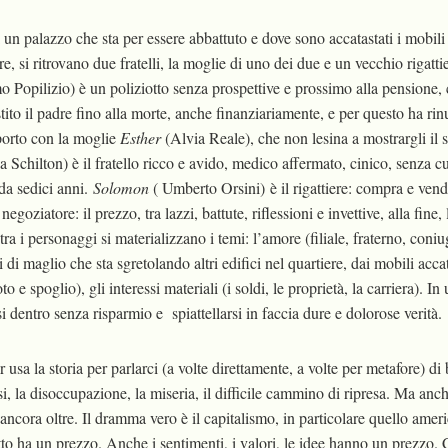
un palazzo che sta per essere abbattuto e dove sono accatastati i mobili 
e, si ritrovano due fratelli, la moglie di uno dei due e un vecchio rigatti
 Popilizio) è un poliziotto senza prospettive e prossimo alla pensione,
ito il padre fino alla morte, anche finanziariamente, e per questo ha rinu
pporto con la moglie
Esther
(Alvia Reale), che non lesina a mostrargli il s
ia Schilton) è il fratello ricco e avido, medico affermato, cinico, senza cu
da sedici anni.
Solomon
( Umberto Orsini)
è il rigattiere: compra e ven
egoziatore: il prezzo, tra lazzi, battute, riflessioni e invettive, alla fine, 
ra i personaggi si materializzano i temi: l’amore (filiale, fraterno, coniu
i di maglio che sta sgretolando altri edifici nel quartiere, dai mobili accat
 e spoglio), gli interessi materiali (i soldi, le proprietà, la carriera). I
i dentro senza risparmio e spiattellarsi in faccia dure e dolorose verità.
usa la storia per parlarci (a volte direttamente, a volte per metafore) di 
i, la disoccupazione, la miseria, il difficile cammino di ripresa. Ma anc
 ancora oltre. Il dramma vero è il capitalismo, in particolare quello amer
tto ha un prezzo. Anche i sentimenti, i valori, le idee hanno un prezzo