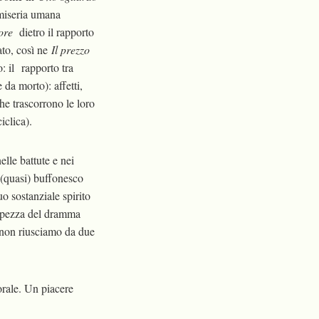
 miseria umana
ore
dietro il rapporto
cato, così ne
Il prezzo
o: il
rapporto tra
 da morto): affetti,
che trascorrono le loro
iclica).
elle battute e nei
 (quasi) buffonesco
o sostanziale spirito
a cupezza del dramma
i non riusciamo da due
orale. Un piacere