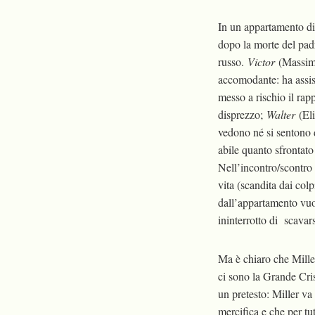
In un appartamento di 
dopo la morte del padr
russo.
Victor
(Massimo
accomodante: ha assist
messo a rischio il ra
disprezzo;
Walter
(El
vedono né si sentono 
abile quanto sfrontato n
Nell’incontro/scontro t
vita (scandita dai colp
dall’appartamento vuoto
ininterrotto di scavars
Ma è chiaro che Miller 
ci sono la Grande Cris
un pretesto: Miller va
mercifica e che per tu