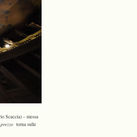
ario Scaccia) – messa
l prezzo
torna sulle