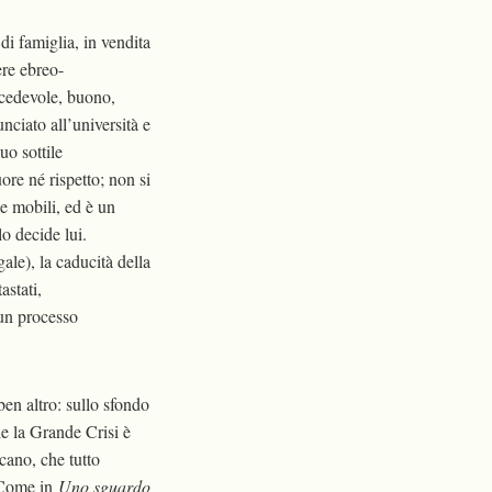
di famiglia, in vendita
ere ebreo-
 cedevole, buono,
nciato all’università e
uo sottile
ore né rispetto; non si
de mobili, ed è un
lo decide lui.
gale), la caducità della
astati,
n un processo
ben altro: sullo sfondo
he la Grande Crisi è
icano, che tutto
. Come in
Uno sguardo