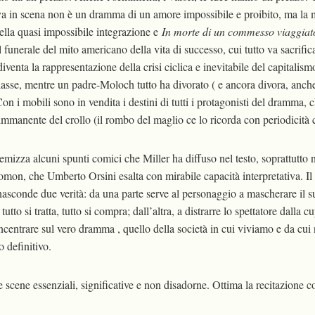
a in scena non è un dramma di un amore impossibile e proibito, ma la
ella quasi impossibile integrazione e
In morte di un commesso viaggiat
il funerale del mito americano della vita di successo, cui tutto va sacrifi
venta la rappresentazione della crisi ciclica e inevitabile del capitalism
 classe, mentre un padre-Moloch tutto ha divorato ( e ancora divora, anche
Con i mobili sono in vendita i destini di tutti i protagonisti del dramma, 
immanente del crollo (il rombo del maglio ce lo ricorda con periodicità c
remizza alcuni spunti comici che Miller ha diffuso nel testo, soprattutto n
mon, che Umberto Orsini esalta con mirabile capacità interpretativa. Il
sconde due verità: da una parte serve al personaggio a mascherare il su
, tutto si tratta, tutto si compra; dall’altra, a distrarre lo spettatore dall
oncentrare sul vero dramma , quello della società in cui viviamo e da cu
o definitivo.
e scene essenziali, significative e non disadorne. Ottima la recitazione c