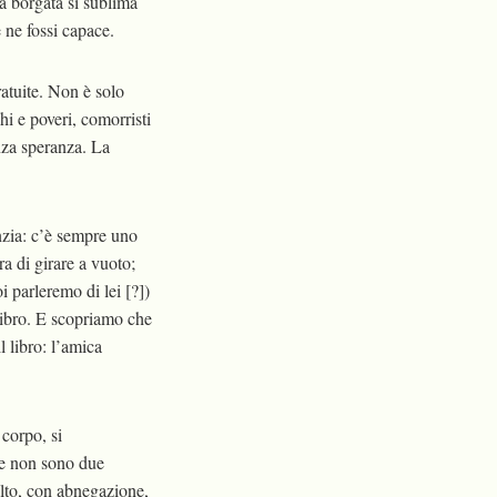
la borgata si sublima
e ne fossi capace.
atuite. Non è solo
hi e poveri, comorristi
enza speranza. La
anzia: c’è sempre uno
a di girare a vuoto;
i parleremo di lei [?])
 libro. E scopriamo che
l libro: l’amica
 corpo, si
he non sono due
elto, con abnegazione,