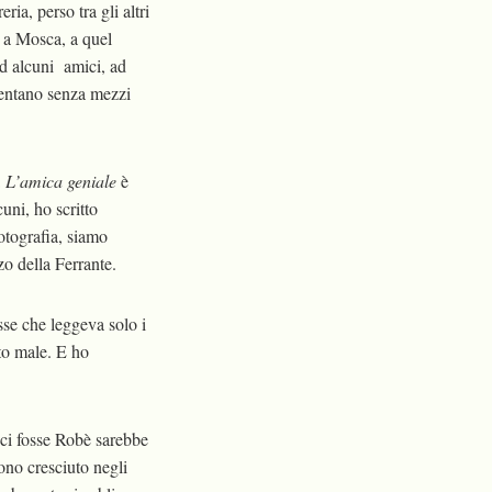
ia, perso tra gli altri
o a Mosca, a quel
ad alcuni amici, ad
mentano senza mezzi
a
L’amica geniale
è
cuni, ho scritto
fotografia, siamo
zo della Ferrante.
sse che leggeva solo i
to male. E ho
 ci fosse Robè sarebbe
sono cresciuto negli