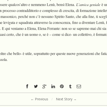
i essere qualcos’altro e nemmeno Lenù, bensì Elena.
L’amica geniale
è u
 un processo contraddittorio e complesso di crescita, di formazione intelle
massonico, perché non c’è nessuno Spirito Santo, che alla fine, ti sceglie
ne levigata e squadrata attraverso la conoscenza, fino a diventare Lenù, 
 E qui veniamo a Elena, Elena Ferrante: non so se sapremo mai chi sia
asi certo, che è un uomo o, se è – come si dice- un collettivo, è format
ltre che bello- è utile, soprattutto per queste nuove generazioni che fati
ssola.
← Previous
/
Next Story →