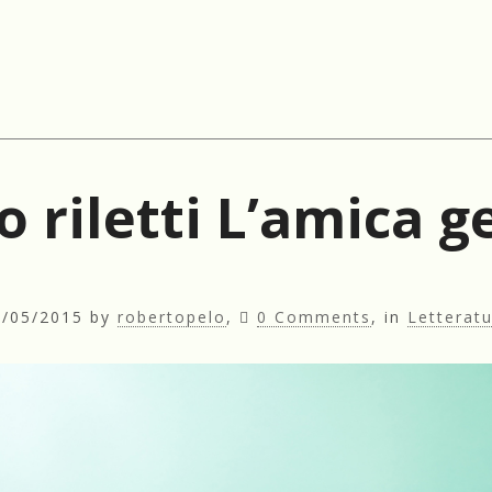
 o riletti L’amica g
5/05/2015
by
robertopelo
,
0 Comments
, in
Letterat