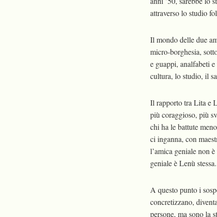
anni ’50, sarebbe lo st
attraverso lo studio f
Il mondo delle due am
micro-borghesia, sotto
e guappi, analfabeti e
cultura, lo studio, il 
Il rapporto tra Lita e
più coraggioso, più sv
chi ha le battute meno
ci inganna, con maestr
l’amica geniale non è 
geniale è Lenù stessa.
A questo punto i sospe
concretizzano, divent
persone, ma sono la st