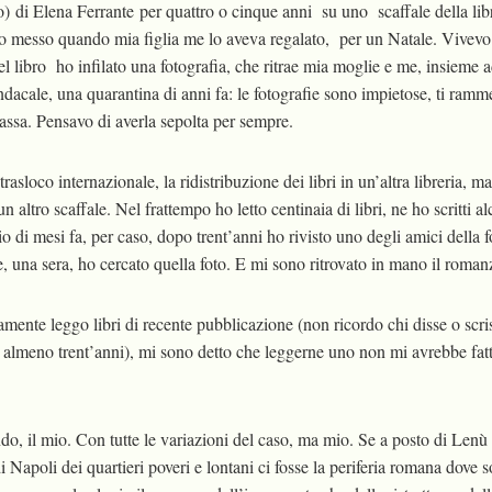
 di Elena Ferrante per quattro o cinque anni su uno scaffale della librer
vevo messo quando mia figlia me lo aveva regalato, per un Natale. Vivev
el libro ho infilato una fotografia, che ritrae mia moglie e me, insieme 
ndacale, una quarantina di anni fa: le fotografie sono impietose, ti ram
assa. Pensavo di averla sepolta per sempre.
rasloco internazionale, la ridistribuzione dei libri in un’altra libreria, m
n altro scaffale. Nel frattempo ho letto centinaia di libri, ne ho scritti al
io di mesi fa, per caso, dopo trent’anni ho rivisto uno degli amici della 
 e, una sera, ho cercato quella foto. E mi sono ritrovato in mano il roman
ente leggo libri di recente pubblicazione (non ricordo chi disse o scri
da almeno trent’anni), mi sono detto che leggerne uno non mi avrebbe fat
o, il mio. Con tutte le variazioni del caso, ma mio. Se a posto di Lenù
di Napoli dei quartieri poveri e lontani ci fosse la periferia romana dove 